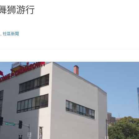
城舞狮游行
聞
,
社區新聞