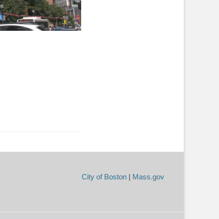
City of Boston
|
Mass.gov